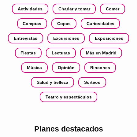
Actividades
Charlar y tomar
Comer
Compras
Copas
Curiosidades
Entrevistas
Excursiones
Exposiciones
Fiestas
Lecturas
Más en Madrid
Música
Opinión
Rincones
Salud y belleza
Sorteos
Teatro y espectáculos
Planes destacados