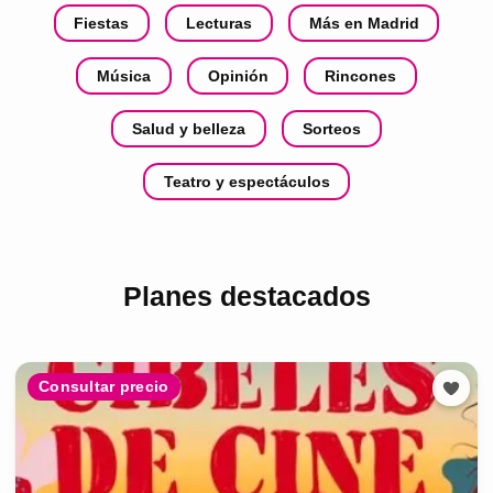
Fiestas
Lecturas
Más en Madrid
Música
Opinión
Rincones
Salud y belleza
Sorteos
Teatro y espectáculos
Planes destacados
Consultar precio