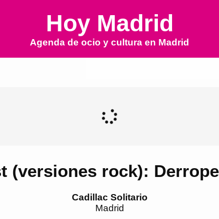
Hoy Madrid
Agenda de ocio y cultura en
Madrid
t (versiones rock): Derro
Cadillac Solitario
Madrid