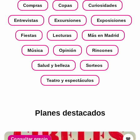
Compras
Copas
Curiosidades
Entrevistas
Excursiones
Exposiciones
Fiestas
Lecturas
Más en Madrid
Música
Opinión
Rincones
Salud y belleza
Sorteos
Teatro y espectáculos
Planes destacados
Consultar precio