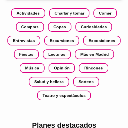
Actividades
Charlar y tomar
Comer
Compras
Copas
Curiosidades
Entrevistas
Excursiones
Exposiciones
Fiestas
Lecturas
Más en Madrid
Música
Opinión
Rincones
Salud y belleza
Sorteos
Teatro y espectáculos
Planes destacados