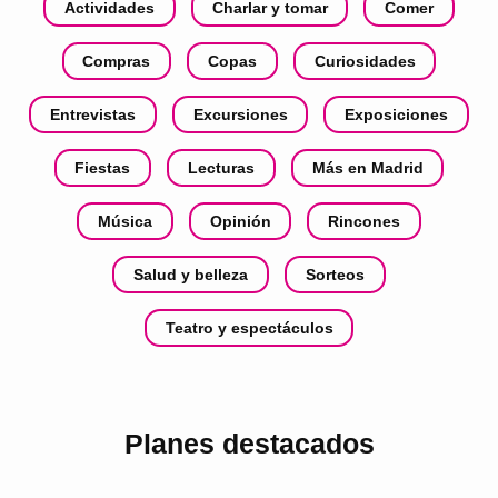
Actividades
Charlar y tomar
Comer
Compras
Copas
Curiosidades
Entrevistas
Excursiones
Exposiciones
Fiestas
Lecturas
Más en Madrid
Música
Opinión
Rincones
Salud y belleza
Sorteos
Teatro y espectáculos
Planes destacados