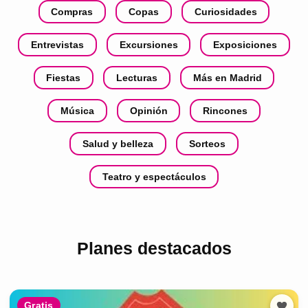
Compras
Copas
Curiosidades
Entrevistas
Excursiones
Exposiciones
Fiestas
Lecturas
Más en Madrid
Música
Opinión
Rincones
Salud y belleza
Sorteos
Teatro y espectáculos
Planes destacados
Gratis