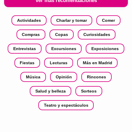
Ver más recomendaciones
Actividades
Charlar y tomar
Comer
Compras
Copas
Curiosidades
Entrevistas
Excursiones
Exposiciones
Fiestas
Lecturas
Más en Madrid
Música
Opinión
Rincones
Salud y belleza
Sorteos
Teatro y espectáculos