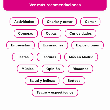
Ver más recomendaciones
Actividades
Charlar y tomar
Comer
Compras
Copas
Curiosidades
Entrevistas
Excursiones
Exposiciones
Fiestas
Lecturas
Más en Madrid
Música
Opinión
Rincones
Salud y belleza
Sorteos
Teatro y espectáculos