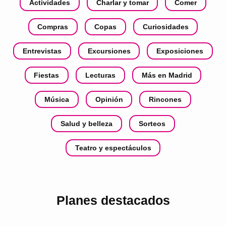
Actividades
Charlar y tomar
Comer
Compras
Copas
Curiosidades
Entrevistas
Excursiones
Exposiciones
Fiestas
Lecturas
Más en Madrid
Música
Opinión
Rincones
Salud y belleza
Sorteos
Teatro y espectáculos
Planes destacados