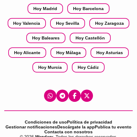
Hoy Madrid
Hoy Barcelona
Hoy Valencia
Hoy Sevilla
Hoy Zaragoza
Hoy Baleares
Hoy Castellón
Hoy Alicante
Hoy Málaga
Hoy Asturias
Hoy Murcia
Hoy Cádiz
Condiciones de uso
Política de privacidad
Gestionar notificaciones
Descárgate la app
Publica tu evento
Contacta con nosotros
©
2026
Wandary
. Todos los derechos reservados.