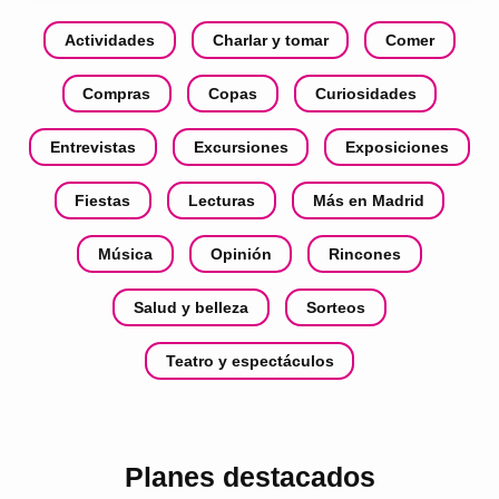
Actividades
Charlar y tomar
Comer
Compras
Copas
Curiosidades
Entrevistas
Excursiones
Exposiciones
Fiestas
Lecturas
Más en Madrid
Música
Opinión
Rincones
Salud y belleza
Sorteos
Teatro y espectáculos
Planes destacados