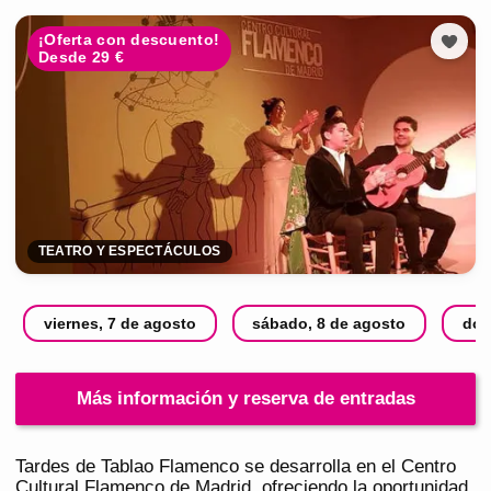
¡Oferta con descuento!
Desde 29 €
TEATRO Y ESPECTÁCULOS
viernes, 7 de agosto
sábado, 8 de agosto
dom
Más información y reserva de entradas
Tardes de Tablao Flamenco se desarrolla en el Centro
Cultural Flamenco de Madrid, ofreciendo la oportunidad