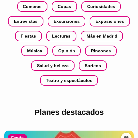
Compras
Copas
Curiosidades
Entrevistas
Excursiones
Exposiciones
Fiestas
Lecturas
Más en Madrid
Música
Opinión
Rincones
Salud y belleza
Sorteos
Teatro y espectáculos
Planes destacados
Gratis