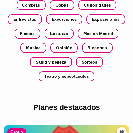
Compras
Copas
Curiosidades
Entrevistas
Excursiones
Exposiciones
Fiestas
Lecturas
Más en Madrid
Música
Opinión
Rincones
Salud y belleza
Sorteos
Teatro y espectáculos
Planes destacados
Gratis