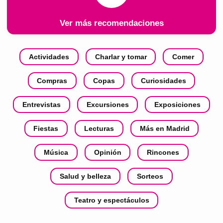
Ver más recomendaciones
Actividades
Charlar y tomar
Comer
Compras
Copas
Curiosidades
Entrevistas
Excursiones
Exposiciones
Fiestas
Lecturas
Más en Madrid
Música
Opinión
Rincones
Salud y belleza
Sorteos
Teatro y espectáculos