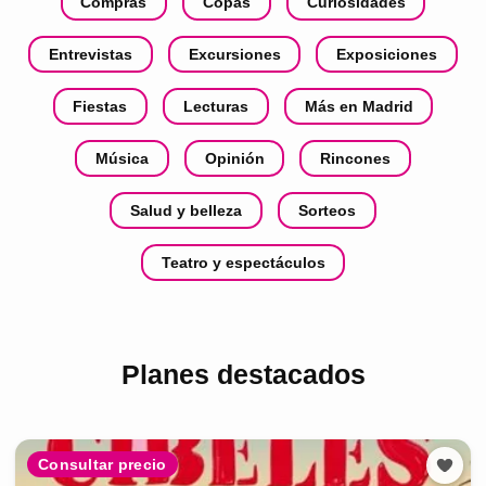
Compras
Copas
Curiosidades
Entrevistas
Excursiones
Exposiciones
Fiestas
Lecturas
Más en Madrid
Música
Opinión
Rincones
Salud y belleza
Sorteos
Teatro y espectáculos
Planes destacados
Consultar precio