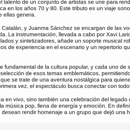
l talento de un conjunto de artistas se une para ren
 en los años 70 y 80. Este tributo es un viaje sono
 ellas genera.
ín Catalán, y Juanma Sánchez se encargan de las voc
a. La instrumentación, llevada a cabo por Xavi Lario
eclados y sintetizadores, añade un soporte musical 
ños de experiencia en el escenario y un repertorio 
 fundamental de la cultura popular, y cada uno de 
selección de esos temas emblemáticos, permitiendo a 
que se trate de una aventura nostálgica para quien
mera vez, el espectáculo busca conectar con todos a
a en vivo, sino también una celebración del legado 
a música pop, llena de energía y emoción. En definitiv
e desean rendir homenaje a un grupo que dejó una hue