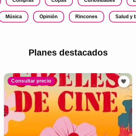
Compras
Copas
Curiosidades
E
Música
Opinión
Rincones
Salud y 
Planes destacados
Consultar precio