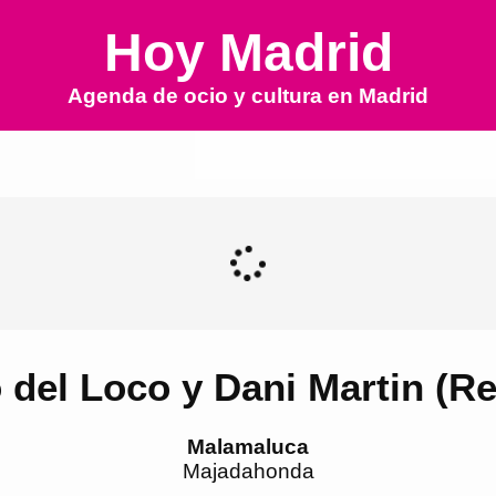
Hoy Madrid
Agenda de ocio y cultura en
Madrid
o del Loco y Dani Martin (R
Malamaluca
Majadahonda