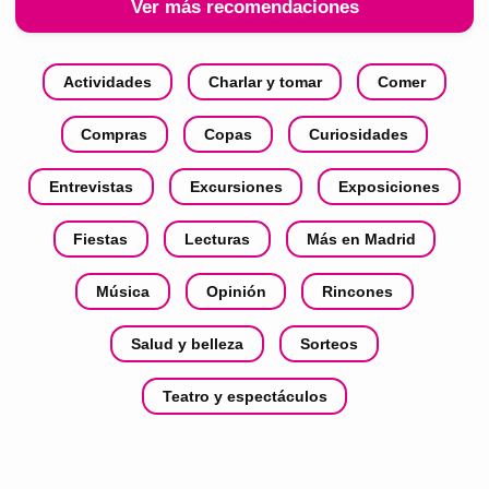
Ver más recomendaciones
Actividades
Charlar y tomar
Comer
Compras
Copas
Curiosidades
Entrevistas
Excursiones
Exposiciones
Fiestas
Lecturas
Más en Madrid
Música
Opinión
Rincones
Salud y belleza
Sorteos
Teatro y espectáculos