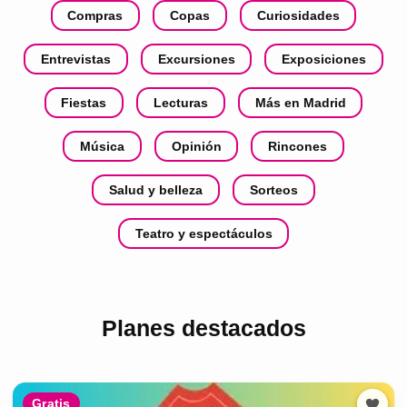
Compras
Copas
Curiosidades
Entrevistas
Excursiones
Exposiciones
Fiestas
Lecturas
Más en Madrid
Música
Opinión
Rincones
Salud y belleza
Sorteos
Teatro y espectáculos
Planes destacados
Gratis