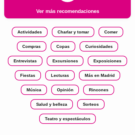
Ver más recomendaciones
Actividades
Charlar y tomar
Comer
Compras
Copas
Curiosidades
Entrevistas
Excursiones
Exposiciones
Fiestas
Lecturas
Más en Madrid
Música
Opinión
Rincones
Salud y belleza
Sorteos
Teatro y espectáculos