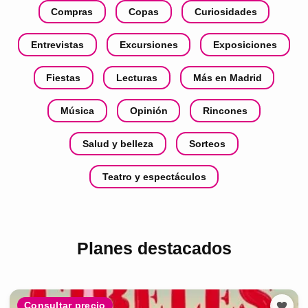
Compras
Copas
Curiosidades
Entrevistas
Excursiones
Exposiciones
Fiestas
Lecturas
Más en Madrid
Música
Opinión
Rincones
Salud y belleza
Sorteos
Teatro y espectáculos
Planes destacados
Consultar precio