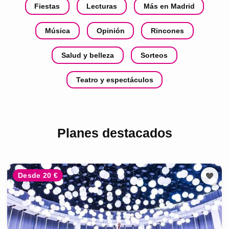
Fiestas
Lecturas
Más en Madrid
Música
Opinión
Rincones
Salud y belleza
Sorteos
Teatro y espectáculos
Planes destacados
Desde 20 €