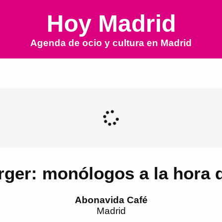
Hoy Madrid
Agenda de ocio y cultura en
Madrid
rger: monólogos a la hora 
Abonavida Café
Madrid