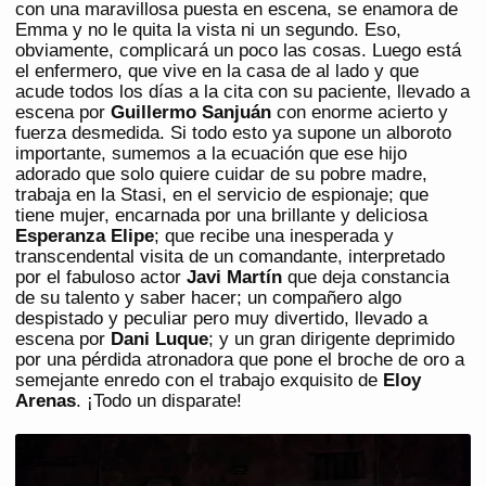
con una maravillosa puesta en escena, se enamora de
Emma y no le quita la vista ni un segundo. Eso,
obviamente, complicará un poco las cosas. Luego está
el enfermero, que vive en la casa de al lado y que
acude todos los días a la cita con su paciente, llevado a
escena por
Guillermo Sanjuán
con enorme acierto y
fuerza desmedida. Si todo esto ya supone un alboroto
importante, sumemos a la ecuación que ese hijo
adorado que solo quiere cuidar de su pobre madre,
trabaja en la Stasi, en el servicio de espionaje; que
tiene mujer, encarnada por una brillante y deliciosa
Esperanza Elipe
; que recibe una inesperada y
transcendental visita de un comandante, interpretado
por el fabuloso actor
Javi Martín
que deja constancia
de su talento y saber hacer; un compañero algo
despistado y peculiar pero muy divertido, llevado a
escena por
Dani Luque
; y un gran dirigente deprimido
por una pérdida atronadora que pone el broche de oro a
semejante enredo con el trabajo exquisito de
Eloy
Arenas
. ¡Todo un disparate!