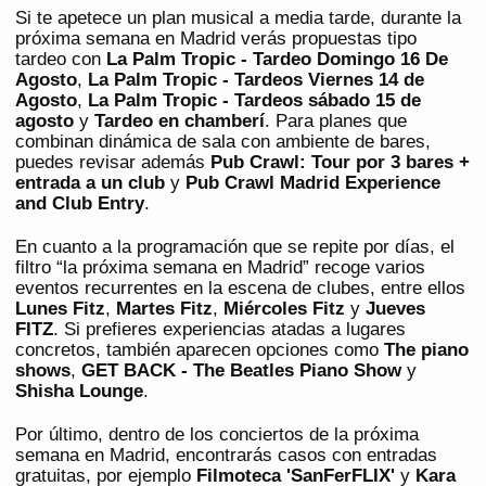
Si te apetece un plan musical a media tarde, durante la
próxima semana en Madrid verás propuestas tipo
tardeo con
La Palm Tropic - Tardeo Domingo 16 De
Agosto
,
La Palm Tropic - Tardeos Viernes 14 de
Agosto
,
La Palm Tropic - Tardeos sábado 15 de
agosto
y
Tardeo en chamberí
. Para planes que
combinan dinámica de sala con ambiente de bares,
puedes revisar además
Pub Crawl: Tour por 3 bares +
entrada a un club
y
Pub Crawl Madrid Experience
and Club Entry
.
En cuanto a la programación que se repite por días, el
filtro “la próxima semana en Madrid” recoge varios
eventos recurrentes en la escena de clubes, entre ellos
Lunes Fitz
,
Martes Fitz
,
Miércoles Fitz
y
Jueves
FITZ
. Si prefieres experiencias atadas a lugares
concretos, también aparecen opciones como
The piano
shows
,
GET BACK - The Beatles Piano Show
y
Shisha Lounge
.
Por último, dentro de los conciertos de la próxima
semana en Madrid, encontrarás casos con entradas
gratuitas, por ejemplo
Filmoteca 'SanFerFLIX'
y
Kara