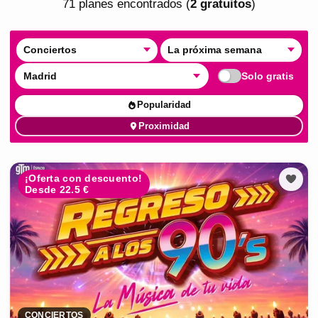
71
plan
es
encontrado
s
(
2
gratuito
s
)
Conciertos
La próxima semana
Madrid
Solo gratis
Popularidad
Proximidad
¡Oferta con descuento!
Desde 22.5 €
CONCIERTOS