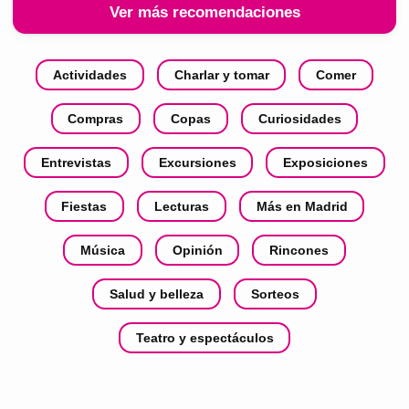
Ver más recomendaciones
Actividades
Charlar y tomar
Comer
Compras
Copas
Curiosidades
Entrevistas
Excursiones
Exposiciones
Fiestas
Lecturas
Más en Madrid
Música
Opinión
Rincones
Salud y belleza
Sorteos
Teatro y espectáculos