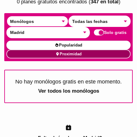
0
plan
es
gratuito
s
encontrado
s
(
347
en total
)
Monólogos
Todas las fechas
Madrid
Solo gratis
Popularidad
Proximidad
No hay monólogos gratis en este momento.
Ver todos los
monólogos