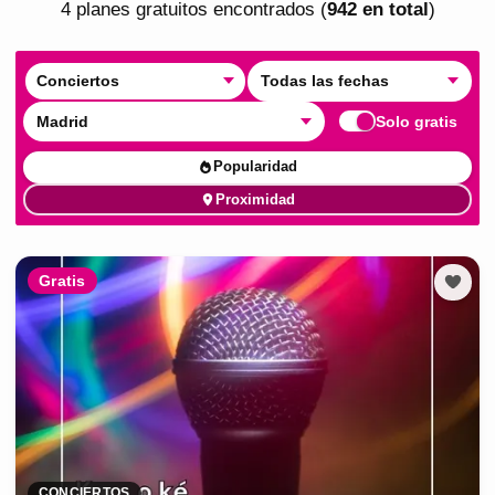
4
plan
es
gratuito
s
encontrado
s
(
942
en total
)
Conciertos
Todas las fechas
Madrid
Solo gratis
Popularidad
Proximidad
Gratis
CONCIERTOS