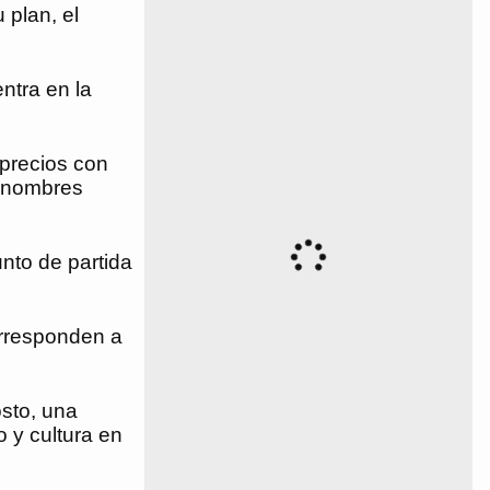
 plan, el
ntra en la
 precios con
n nombres
unto de partida
orresponden a
osto, una
 y cultura en