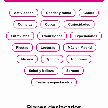
Actividades
Charlar y tomar
Comer
Compras
Copas
Curiosidades
Entrevistas
Excursiones
Exposiciones
Fiestas
Lecturas
Más en Madrid
Música
Opinión
Rincones
Salud y belleza
Sorteos
Teatro y espectáculos
Planes destacados