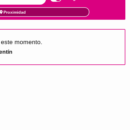
Proximidad
n este momento.
entín