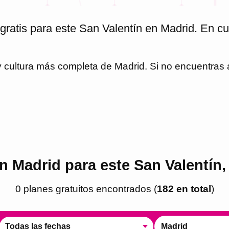
gratis para este San Valentín en Madrid. En 
 y cultura más completa de
Madrid
. Si no encuentras
en Madrid para este San Valentín,
0
plan
es
gratuito
s
encontrado
s
(
182
en total
)
Todas las fechas
Madrid