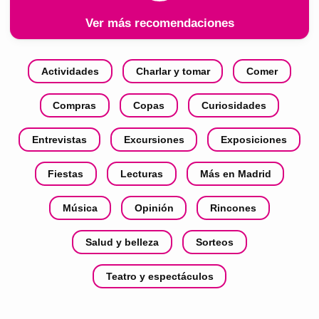
Ver más recomendaciones
Actividades
Charlar y tomar
Comer
Compras
Copas
Curiosidades
Entrevistas
Excursiones
Exposiciones
Fiestas
Lecturas
Más en Madrid
Música
Opinión
Rincones
Salud y belleza
Sorteos
Teatro y espectáculos