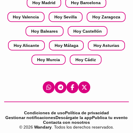
Hoy Madrid
Hoy Barcelona
Hoy Valencia
Hoy Sevilla
Hoy Zaragoza
Hoy Baleares
Hoy Castellón
Hoy Alicante
Hoy Málaga
Hoy Asturias
Hoy Murcia
Hoy Cádiz
Condiciones de uso
Política de privacidad
Gestionar notificaciones
Descárgate la app
Publica tu evento
Contacta con nosotros
©
2026
Wandary
. Todos los derechos reservados.