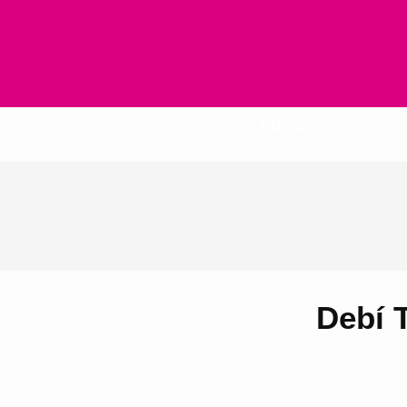
Inicio
Debí T