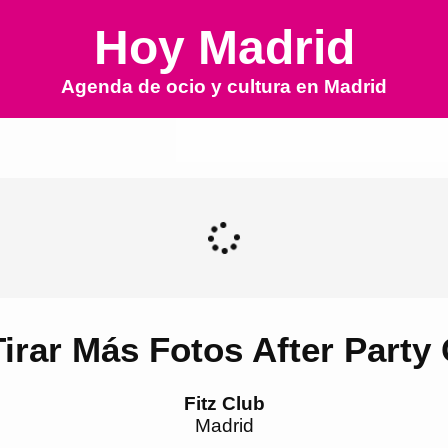
Hoy Madrid
Agenda de ocio y cultura en
Madrid
irar Más Fotos After Party 
Fitz Club
Madrid