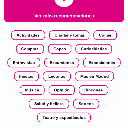
Ver más recomendaciones
Actividades
Charlar y tomar
Comer
Compras
Copas
Curiosidades
Entrevistas
Excursiones
Exposiciones
Fiestas
Lecturas
Más en Madrid
Música
Opinión
Rincones
Salud y belleza
Sorteos
Teatro y espectáculos