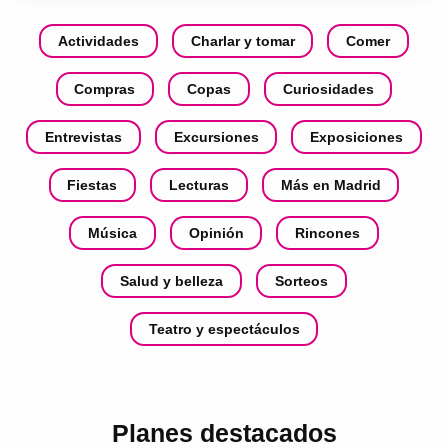
Actividades
Charlar y tomar
Comer
Compras
Copas
Curiosidades
Entrevistas
Excursiones
Exposiciones
Fiestas
Lecturas
Más en Madrid
Música
Opinión
Rincones
Salud y belleza
Sorteos
Teatro y espectáculos
Planes destacados