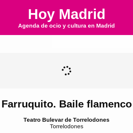
Hoy Madrid
Agenda de ocio y cultura en
Madrid
Farruquito. Baile flamenco
Teatro Bulevar de Torrelodones
Torrelodones