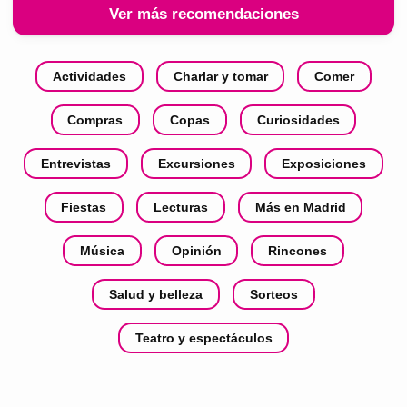
Ver más recomendaciones
Actividades
Charlar y tomar
Comer
Compras
Copas
Curiosidades
Entrevistas
Excursiones
Exposiciones
Fiestas
Lecturas
Más en Madrid
Música
Opinión
Rincones
Salud y belleza
Sorteos
Teatro y espectáculos