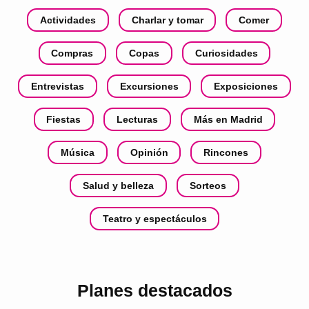
Actividades
Charlar y tomar
Comer
Compras
Copas
Curiosidades
Entrevistas
Excursiones
Exposiciones
Fiestas
Lecturas
Más en Madrid
Música
Opinión
Rincones
Salud y belleza
Sorteos
Teatro y espectáculos
Planes destacados