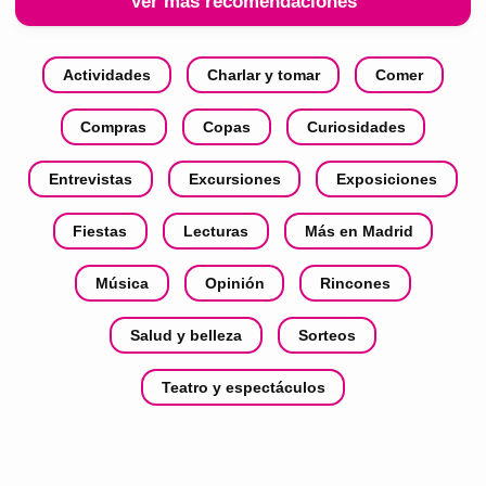
Ver más recomendaciones
Actividades
Charlar y tomar
Comer
Compras
Copas
Curiosidades
Entrevistas
Excursiones
Exposiciones
Fiestas
Lecturas
Más en Madrid
Música
Opinión
Rincones
Salud y belleza
Sorteos
Teatro y espectáculos