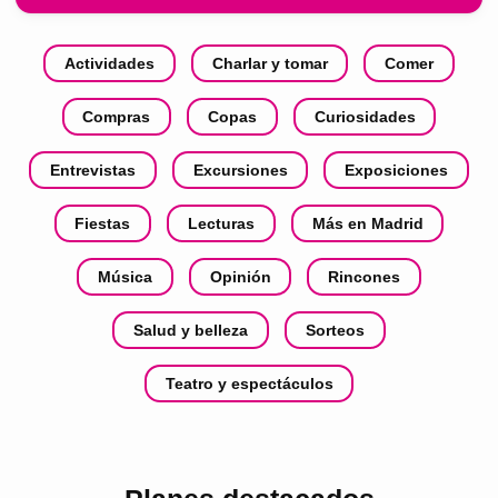
Actividades
Charlar y tomar
Comer
Compras
Copas
Curiosidades
Entrevistas
Excursiones
Exposiciones
Fiestas
Lecturas
Más en Madrid
Música
Opinión
Rincones
Salud y belleza
Sorteos
Teatro y espectáculos