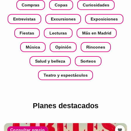
Compras
Copas
Curiosidades
Entrevistas
Excursiones
Exposiciones
Fiestas
Lecturas
Más en Madrid
Música
Opinión
Rincones
Salud y belleza
Sorteos
Teatro y espectáculos
Planes destacados
Consultar precio