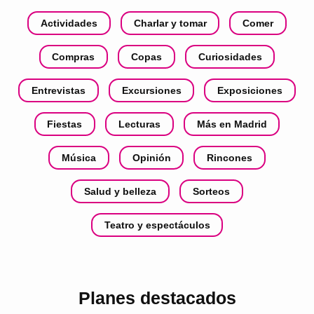
Actividades
Charlar y tomar
Comer
Compras
Copas
Curiosidades
Entrevistas
Excursiones
Exposiciones
Fiestas
Lecturas
Más en Madrid
Música
Opinión
Rincones
Salud y belleza
Sorteos
Teatro y espectáculos
Planes destacados