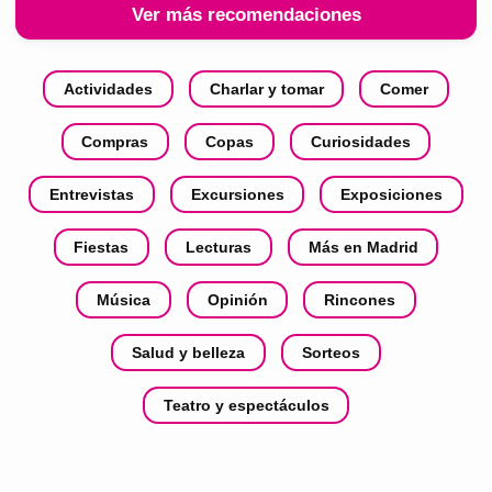
Ver más recomendaciones
Actividades
Charlar y tomar
Comer
Compras
Copas
Curiosidades
Entrevistas
Excursiones
Exposiciones
Fiestas
Lecturas
Más en Madrid
Música
Opinión
Rincones
Salud y belleza
Sorteos
Teatro y espectáculos