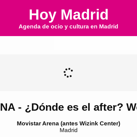
Hoy Madrid
Agenda de ocio y cultura en
Madrid
 - ¿Dónde es el after? W
Movistar Arena (antes Wizink Center)
Madrid