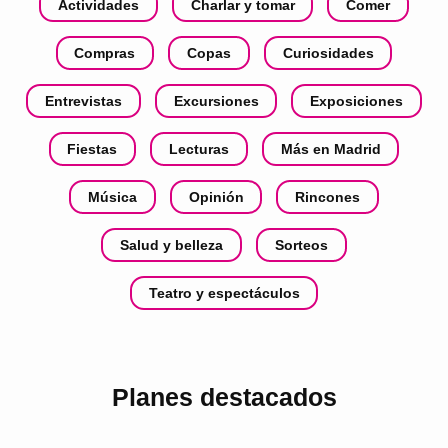
Actividades
Charlar y tomar
Comer
Compras
Copas
Curiosidades
Entrevistas
Excursiones
Exposiciones
Fiestas
Lecturas
Más en Madrid
Música
Opinión
Rincones
Salud y belleza
Sorteos
Teatro y espectáculos
Planes destacados