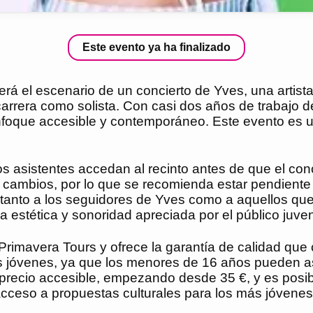
Este evento ya ha finalizado
rá el escenario de un concierto de Yves, una artist
rera como solista. Con casi dos años de trabajo det
enfoque accesible y contemporáneo. Este evento es u
os asistentes accedan al recinto antes de que el con
a cambios, por lo que se recomienda estar pendiente
 tanto a los seguidores de Yves como a aquellos qu
stética y sonoridad apreciada por el público juveni
rimavera Tours y ofrece la garantía de calidad que c
 jóvenes, ya que los menores de 16 años pueden as
n precio accesible, empezando desde 35 €, y es posibl
l acceso a propuestas culturales para los más jóvenes