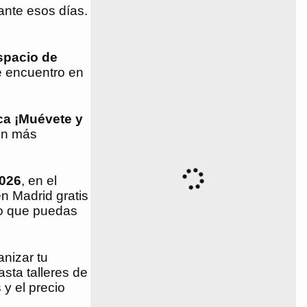
ante esos días.
spacio de
e encuentro en
ica ¡Muévete y
ión más
2026
, en el
en Madrid gratis
do que puedas
anizar tu
asta talleres de
 y el precio