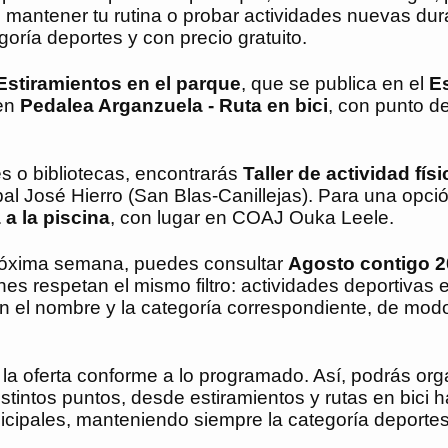
es mantener tu rutina o probar actividades nuevas dur
ría deportes y con precio gratuito.
Estiramientos en el parque
, que se publica en el
E
 en
Pedalea Arganzuela - Ruta en bici
, con punto d
es o bibliotecas, encontrarás
Taller de actividad fís
ipal José Hierro (San Blas-Canillejas). Para una opc
 a la piscina
, con lugar en COAJ Ouka Leele.
próxima semana, puedes consultar
Agosto contigo 
es respetan el mismo filtro: actividades deportivas 
on el nombre y la categoría correspondiente, de mo
la oferta conforme a lo programado. Así, podrás org
tintos puntos, desde estiramientos y rutas en bici h
nicipales, manteniendo siempre la categoría deportes