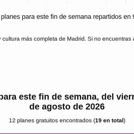
 planes para este fin de semana repartidos en 
 y cultura más completa de
Madrid
. Si no encuentras
para este fin de semana, del vier
de agosto de 2026
12
plan
es
gratuito
s
encontrado
s
(
19
en total
)