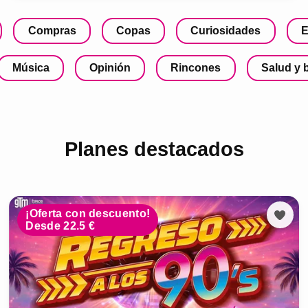
Compras
Copas
Curiosidades
E
Música
Opinión
Rincones
Salud y 
Planes destacados
¡Oferta con descuento!
Desde 22.5 €